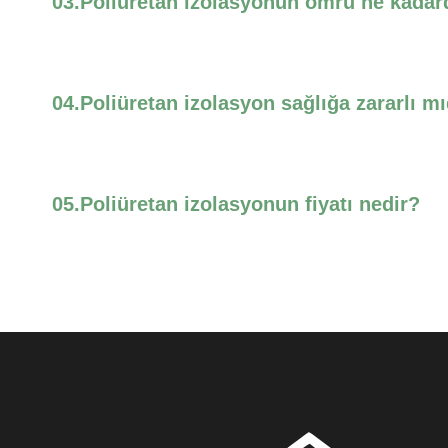
03.
Poliüretan izolasyonun ömrü ne kadar
04.
Poliüretan izolasyon sağlığa zararlı mı
05.
Poliüretan izolasyonun fiyatı nedir?