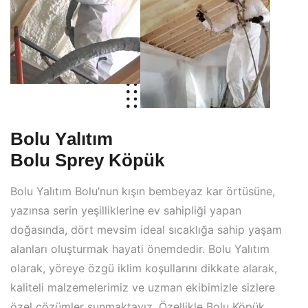
B
o
l
u
Y
a
l
ı
t
ı
m
B
o
l
u
S
p
r
e
y
K
ö
p
ü
k
Bolu Yalıtım Bolu’nun kışın bembeyaz kar örtüsüne,
yazınsa serin yeşilliklerine ev sahipliği yapan
doğasında, dört mevsim ideal sıcaklığa sahip yaşam
alanları oluşturmak hayati önemdedir. Bolu Yalıtım
olarak, yöreye özgü iklim koşullarını dikkate alarak,
kaliteli malzemelerimiz ve uzman ekibimizle sizlere
özel çözümler sunmaktayız. Özellikle Bolu Köpük