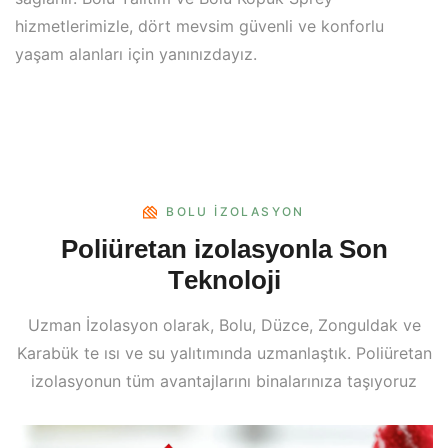
hizmetlerimizle, dört mevsim güvenli ve konforlu
yaşam alanları için yanınızdayız.
BOLU İZOLASYON
P
o
l
i
ü
r
e
t
a
n
i
z
o
l
a
s
y
o
n
l
a
S
o
n
T
e
k
n
o
l
o
j
i
Uzman İzolasyon olarak, Bolu, Düzce, Zonguldak ve
Karabük te ısı ve su yalıtımında uzmanlaştık. Poliüretan
izolasyonun tüm avantajlarını binalarınıza taşıyoruz