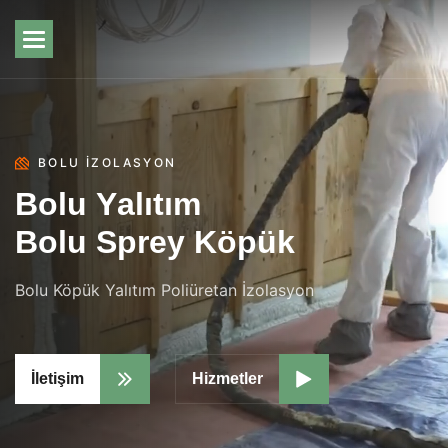
BOLU İZOLASYON
B
o
l
u
Y
a
l
ı
t
ı
m
B
o
l
u
S
p
r
e
y
K
ö
p
ü
k
Bolu Köpük Yalıtım Poliüretan İzolasyon
İletişim
Hizmetler